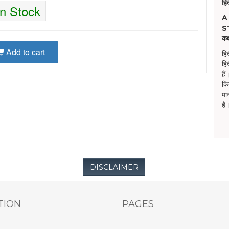
हि
In Stock
A
S
कक
Add to cart
हि
हि
है
कि
मा
है
DISCLAIMER
TION
PAGES