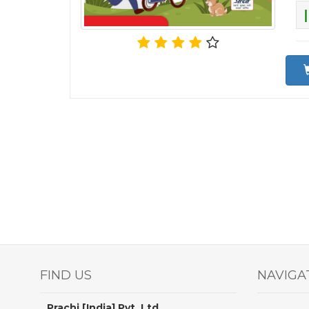
FIND US
NAVIGA
Prachi [India] Pvt. Ltd.