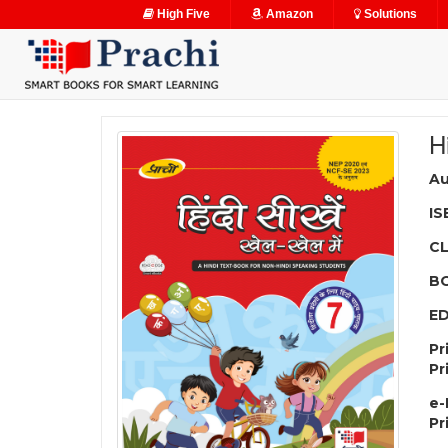
High Five
Amazon
Solutions
H
Au
IS
C
B
ED
Pr
Pr
e-
Pr