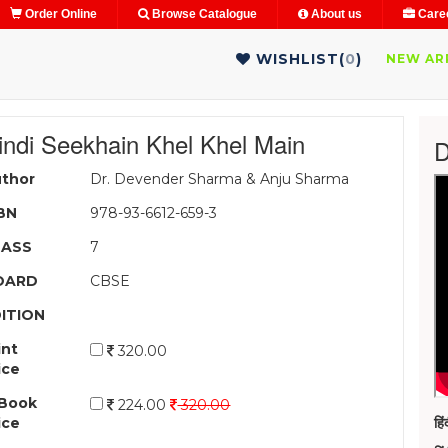
Order Online
Browse Catalogue
About us
Care
WISHLIST(
0
)
NEW AR
indi Seekhain Khel Khel Main
D
thor
Dr. Devender Sharma & Anju Sharma
BN
978-93-6612-659-3
LASS
7
OARD
CBSE
ITION
int
320.00
ice
Book
224.00
320.00
ice
हि