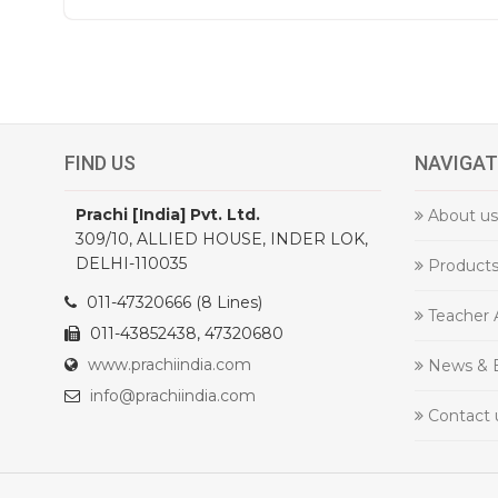
FIND US
NAVIGAT
Prachi [India] Pvt. Ltd.
About us
309/10, ALLIED HOUSE, INDER LOK,
DELHI-110035
Product
011-47320666 (8 Lines)
Teacher 
011-43852438, 47320680
www.prachiindia.com
News & 
info@prachiindia.com
Contact 